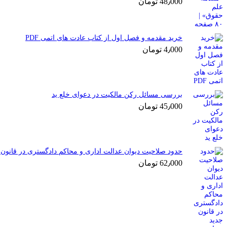
48٫000
تومان
خرید مقدمه و فصل اول از کتاب عادت های اتمی PDF
4٫000
تومان
بررسی مسائل رکن مالکیت در دعوای خلع ید
45٫000
تومان
حدود صلاحیت دیوان عدالت اداری و محاکم دادگستری در قانون 
62٫000
تومان