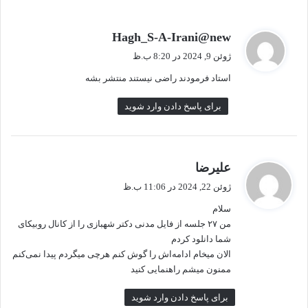
گ
Hagh_S-A-Irani@new
ف
ژوئن 9, 2024 در 8:20 ب.ظ
ت
استاد فرمودند راضی نیستند منتشر بشه
:
برای پاسخ دادن وارد شوید
گ
علیرضا
ف
ژوئن 22, 2024 در 11:06 ب.ظ
ت
سلام
:
من ۲۷ جلسه از فایل مدنی دکتر شهبازی را از کانال روبیکای
شما دانلود کردم
الان میخام ادامه‌اش را گوش کنم هرچی میگردم پیدا نمی‌کنم
ممنون میشم راهنمایی کنید
برای پاسخ دادن وارد شوید