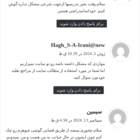
سلام وقت بخیر تدریسها ازجهت شرعی مشکل نداره گوش
:
کنیم .خوداساتیدراضی هستن
برای پاسخ دادن وارد شوید
گ
Hagh_S-A-Irani@new
ف
ژوئن 5, 2024 در 10:29 ق.ظ
ت
مواردی که مشکل داشته باشه رو تو سایت نمیزاریم
:
اما شما در مورد استفاده از مطالب سایت از مراجع تقلید
خودتون سوال کنید
برای پاسخ دادن وارد شوید
گ
سیمین
ف
سپتامبر 13, 2024 در 4:58 ق.ظ
ت
سلام چجوری میشه از طریق قضایی گوشی شوهرم رو چک
:
کنم چون ایشون در حال خیانت به من هست و من نمیدونم