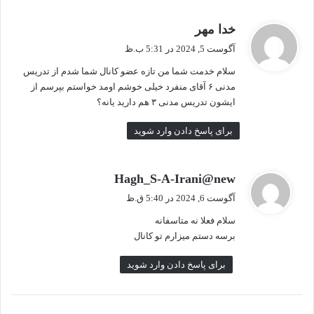
گ
خدا مهر
ف
آگوست 5, 2024 در 5:31 ب.ظ
ت
سلام خدمت شما من تازه عضو کانال شما شدم از تدریس
:
مدنی ۶ آقای منفرد خیلی خوشم اومد خواستم بپرسم از
ایشون تدریس مدنی ۳ هم دارید یانه؟
برای پاسخ دادن وارد شوید
گ
Hagh_S-A-Irani@new
ف
آگوست 6, 2024 در 5:40 ق.ظ
ت
سلام فعلا نه متاسفانه
:
برسه دستم میزارم تو کانال
برای پاسخ دادن وارد شوید