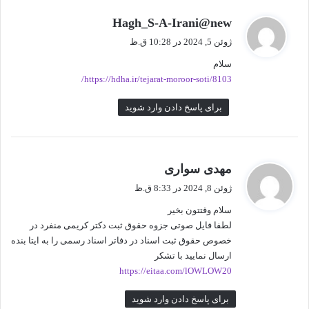
گ
Hagh_S-A-Irani@new
ف
ژوئن 5, 2024 در 10:28 ق.ظ
ت
سلام
:
https://hdha.ir/tejarat-moroor-soti/8103/
برای پاسخ دادن وارد شوید
گ
مهدی سواری
ف
ژوئن 8, 2024 در 8:33 ق.ظ
ت
سلام وقتتون بخیر
:
لطفا فایل صوتی جزوه حقوق ثبت دکتر کریمی منفرد در
خصوص حقوق ثبت اسناد در دفاتر اسناد رسمی را به ایتا بنده
ارسال نمایید با تشکر
https://eitaa.com/lOWLOW20
برای پاسخ دادن وارد شوید