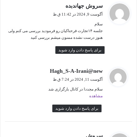
گ
سروش جهاندبده
ف
آگوست 9, 2024 در 11:42 ق.ظ
ت
سلام
:
جلسه ۱۴تجارت فرحناکیان رو فرمودید بررسی می کنم ولی
هنوز درست نشده ممنون میشم بررسی کنید
برای پاسخ دادن وارد شوید
گ
Hagh_S-A-Irani@new
ف
آگوست 11, 2024 در 7:24 ق.ظ
ت
سلام مجددا در کانال بارگزاری شد
:
مشاهده
برای پاسخ دادن وارد شوید
گ
سروش