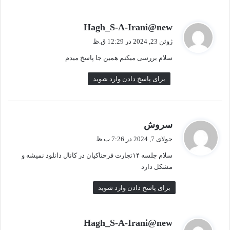
گ
Hagh_S-A-Irani@new
ف
ژوئن 23, 2024 در 12:29 ق.ظ
ت
سلام بررسی میکنم همین جا پاسخ میدم
:
برای پاسخ دادن وارد شوید
گ
سروش
ف
جولای 7, 2024 در 7:26 ب.ظ
ت
سلام جلسه ۱۴تجارت فرحناکیان در کانال دانلود نمیشه و
:
مشکل دارد
برای پاسخ دادن وارد شوید
گ
Hagh_S-A-Irani@new