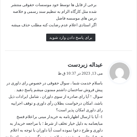
برخی از فایل ها توسط خود موسسات حقوقی منتشر
شده مثل کارگاه الزام به تنظیم سند رسمی و خلاصه
درس های موسسه فاضل
اگر استادی اعلام عدم رضایت کنه مطلب حذف میشه
برای پاسخ دادن وارد شوید
گ
عبداله زبردست
ف
می 13, 2023 در 10:37 ق.ظ
ت
باسلام خدمت شما ، سوال حقوقی در خصوص رای داوری در
:
پیش فروش ساختمان داشتم ممنون میشم پاسخ دهید .
سوال. ! آیا رای صادره از سوی داوران ، شامل ایرادات ذیل
باشد، امکان درخواست بطلان رأی داوری و توقف اجراییه
رای داوری امکان پذیر است؟
1- آیا با ارسال اظهارنامه به خریدار مبنی براعلام فسخ
مبایعنامه به دلیل خیار تخلف از شرط ؛ با مراجعه خریدار به
داوری و طرح دعوا نموده است آیا داوران با توجه به اعلام
فسخ از جانب فروشنده ، صلاحیت رسیدگی و صدور رای دارند