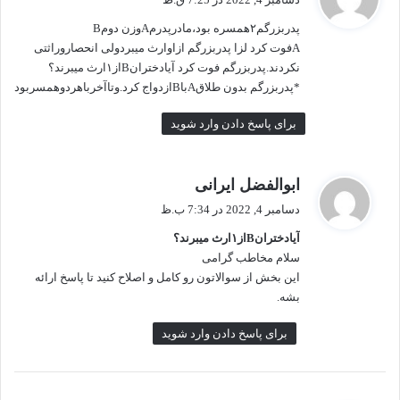
ت
پدربزرگم۲همسره بود،مادرپدرمAوزن دومB
:
Aفوت کرد لزا پدربزرگم ازاوارث میبردولی انحصاروراثتی
نکردند.پدربزرگم فوت کرد آیادخترانBاز۱ارث میبرند؟
*پدربزرگم بدون طلاقAباBازدواج کرد.وتاآخرباهردوهمسربود
برای پاسخ دادن وارد شوید
گ
ابوالفضل ایرانی
ف
دسامبر 4, 2022 در 7:34 ب.ظ
ت
آیادخترانBاز۱ارث میبرند؟
:
سلام مخاطب گرامی
این بخش از سوالاتون رو کامل و اصلاح کنید تا پاسخ ارائه
بشه.
برای پاسخ دادن وارد شوید