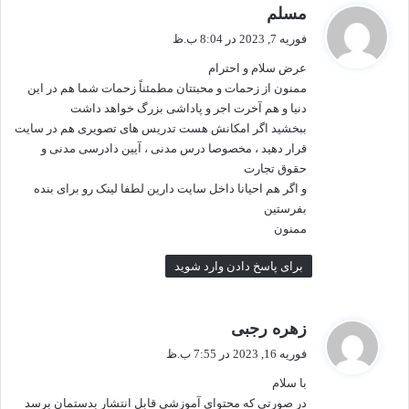
گ
مسلم
ف
فوریه 7, 2023 در 8:04 ب.ظ
ت
عرض سلام و احترام
:
ممنون از زحمات و محبتتان مطمئناً زحمات شما هم در این
دنیا و هم آخرت اجر و پاداشی بزرگ خواهد داشت
ببخشید اگر امکانش هست تدریس های تصویری هم در سایت
قرار دهید ، مخصوصا درس مدنی ، آیین دادرسی مدنی و
حقوق تجارت
و اگر هم احیانا داخل سایت دارین لطفا لینک رو برای بنده
بفرستین
ممنون
برای پاسخ دادن وارد شوید
گ
زهره رجبی
ف
فوریه 16, 2023 در 7:55 ب.ظ
ت
با سلام
:
در صورتی که محتوای آموزشی قابل انتشار بدستمان برسد