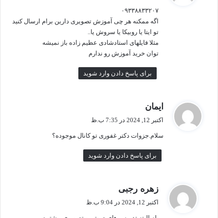
ت
۰۹۳۳۸۸۳۳۲۰۷
:
اگه ممکنه هر چی آموزش تصویری دارین برام ارسال کنید
تو ایتا یا روبیکا یا سروش یا..‌
مثلا فایلهای استادشادی عظیم زاده باز نمیشه
توان خرید آموزش رو ندارم
برای پاسخ دادن وارد شوید
گ
ایمان
ف
اکتبر 12, 2024 در 7:35 ب.ظ
ت
سلام.جزوات دکتر غفوری تو کانال موجوده؟
:
برای پاسخ دادن وارد شوید
گ
زهره رجبی
ف
اکتبر 12, 2024 در 9:04 ب.ظ
ت
بله البته تدریس های صوتی و تصویری بیشتره