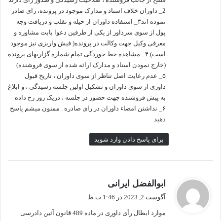
2_ داوران خلاف اسناد و مدارک موجود در پرونده، رای صادر
نموده اند۳_ استفاده داوران از حیله و تقلب و دریافت وجه
پول از سوی سرداور از یکی از طرفین دعوا بابت مشاوره و
معرفی وکیل جهت وکالت در پرونده( فیش واریزی نیز موجود
است) ۴_ مشاهده خط خوردگی تمام شماره گزاریهای پرونده
(خارج نمودن اسناد و مدارک ارائه شده از سوی فروشنده)
۵_ عدم رعایت اصل تناظر از سوی داوران ، تاریخ قبول
داوری از سوی داوران و تشکیل اولین جلسه رسیدگی ، و ابلاغ
به پيش فروشنده جهت حضور در جلسه ، دریک روز رخ داده
۶_ نداشتن امضاء داوران در رای صادره . ممنون میشم پاسخ
دهید
برای پاسخ دادن وارد شوید
گ
ابوالفضل ایرانی
ف
آگوست 2, 2023 در 1:46 ب.ظ
ت
موارد ابطال رأی داوری در ماده 489 قانون آئین دادرسی
: