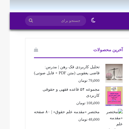
ایتا
روبیکا
تغییر پوسته
جستجو
برای
آخرین محصولات
تحلیل کاربردی فک رهن | مدرس:
قاضی یعقوبی (متن PDF + فایل صوتی)
79٫000
تومان
مجموعه ۵۴ قاعده فقهی و حقوقی
کاربردی
108٫000
تومان
مختصر «مقدمه علم حقوق» | ۸۰ صفحه
48٫000
تومان