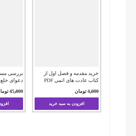
خرید مقدمه و فصل اول از
بررسی مسائ
کتاب عادت های اتمی PDF
دعوای خلع 
4٫000
تومان
45٫000
توما
افزودن به سبد خرید
افزود