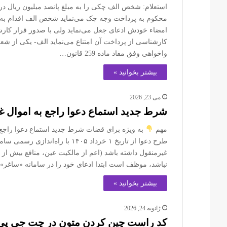
استعلام: شخص الف چکی را به مبلغ پانصد میلیون ریال 
محکوم به پرداخت وجه چک می‌نماید شخص الف اقدام به و
امضاء خودش ادعای جعل می‌نماید ولی با صدور قرار کار
کارشناسی از پرداخت آن امتناع می‌نماید الف- یکی از 
واخواهی وفق مفاد ماده 259 قانون…
بیشتر بخوانید »
می 23, 2026
شرط جدید استماع دعوا راجع به اموال غ
مهم
به ویژه برای قضات شرط جدید استماع دعوا راجع به
طرح دعوا از تاریخ ۱ خرداد ۱۴۰۵
غیرمنقول داشته باشد (اعم از مالکیت عین، منافع بیش از 
نباشد، موظف است ابتدا ادعای خود را در سامانه «ساغر» ث
بیشتر بخوانید »
ژانویه 24, 2026
کد راست چین کردن متون در چت جی پی 