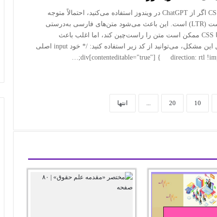
رفع مشکل راست‌چین بودن متن فارسی در ChatGPT با CSS اگر از ChatGPT در ویندوز استفاده می‌کنید، احتمالاً متوجه
شده‌اید که رابط کاربری آن به‌صورت پیش‌فرض چپ‌به‌راست (LTR) است. این باعث می‌شود متن‌های فارسی به‌درستی
راست‌چین نشوند و خوانایی کاهش یابد. یک راه‌حل ساده با CSS ممکن است متن را راست‌چین کند، اما اغلب باعث
به‌هم‌ریختگی پیام‌ها و بلوک‌های کد می‌شود. برای حل کامل این مشکل، می‌توانید از کد زیر استفاده کنید: /* خود input اصلی
10
20
...
انتها