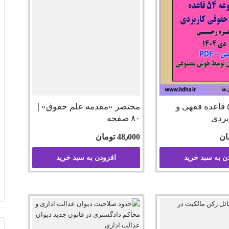
مجموعه ۵۴ قاعده فقهی و
مختصر «مقدمه علم حقوق» |
بردی
۸۰ صفحه
ان
48٫000
تومان
ن به سبد خرید
افزودن به سبد خرید