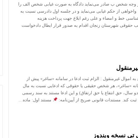
در وجه شخص ب صادر می‌نماید دادگاه به صورت غیابی شخص الف را
اخواهی از حکم غیابی می‌نماید و در جلسه اول دادرسی نسبت به
شناسی خط و امضاء و علی رغم ابلاغ جهت پرداخت هزینه
شعب حقوقی شهرستان زنجان اقدام به صدور قرار ابطال دادخواست
یرمنقول
 اموال غیرمنقول : الزام ثبت ادعا در سامانه «ساغر» پیش از
 با راه‌اندازی رسمی سامانه «ساغر»، هر شخص حقیقی یا حقوقی که ادعایی نسبت به مال
دو سال، حق انتفاع یا حق ارتفاق) و این ادعا مستند به سند رسمی
بت کند. مستندات قانونی صریح از آیین‌نامه:
مستند اول: ماده…
تی نسخه ویندوز