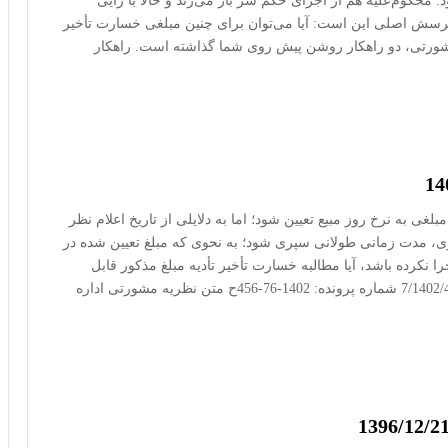
محکوم‌علیه هم از اجرای حکم سر باز می‌زند و حالا با رأیی
 پرسش اصلی این است: آیا می‌توان برای چنین مبلغی خسارت تأخیر
مشورتی، دو راهکار روشن پیش روی شما گذاشته است. راهکار
غی به نرخ روز مبیع تعیین شود؛ اما به دلایلی از تاریخ اعلام نظر
، مدت زمانی طولانی سپری شود؛ به نحوی که مبلغ تعیین شده در
ا نکرده باشد، آیا مطالبه خسارت تأخیر تأدیه مبلغ مذکور قابل
استماع است؟ تاریخ نظریه: 1402/07/03 شماره نظریه: 7/1402/456 شماره پرونده: 1402-76-456ح متن نظریه مشورتی اداره