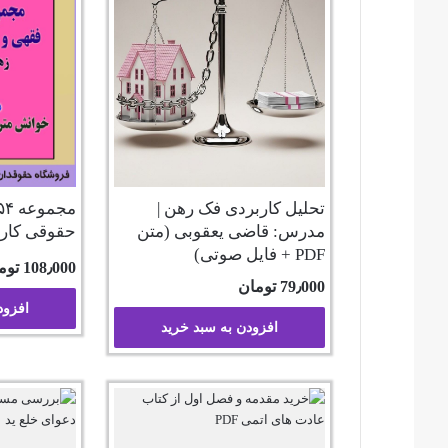
تحلیل کاربردی فک رهن |
مدرس: قاضی یعقوبی (متن
حقوقی کار
PDF + فایل صوتی)
108٫000
توم
79٫000
تومان
افزود
افزودن به سبد خرید