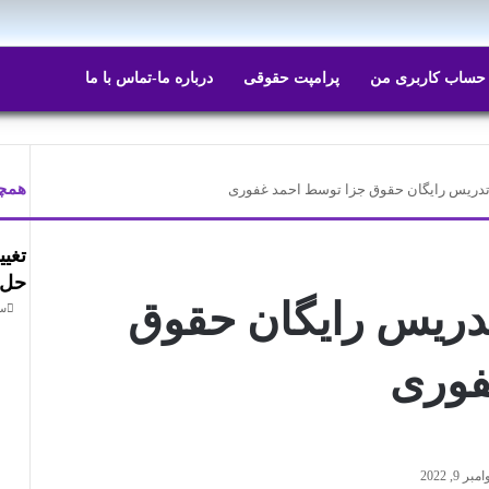
ایتا
روبیکا
حساب کاربری من
پرامپت حقوقی
درباره ما-تماس با ما
همچن
 تدریس رایگان حقوق جزا توسط احمد غفوری
بست
تغی
حل 
تدریس رایگان حقوق
سپت
فوری
مبر 9, 2022