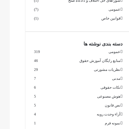
شوراهای حل اختلاف و دادگاه صلح
(1)
عمومی
(7)
قوانین خاص
(1)
دسته بندی نوشته ها
عمومی
319
منابع رایگان آموزش حقوق
46
نظریات مشورتی
29
مدنی
7
نکات حقوقی
6
هوش مصنوعی
5
نص قانون
5
آراء وحدت رویه
4
نمونه فرم
1