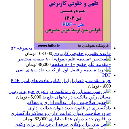
مجموعه ۵۴
قاعده فقهی و حقوقی کاربردی
108٫000
تومان
مختصر
«مقدمه علم حقوق» | ۸۰ صفحه
48٫000
تومان
خرید مقدمه و فصل اول از کتاب عادت های اتمی PDF
4٫000
تومان
بررسی
مسائل رکن مالکیت در دعوای خلع ید
45٫000
تومان
حدود صلاحیت دیوان عدالت اداری و محاکم دادگستری
در قانون جدید دیوان عدالت اداری
62٫000
تومان
فن بیان برای وکلای