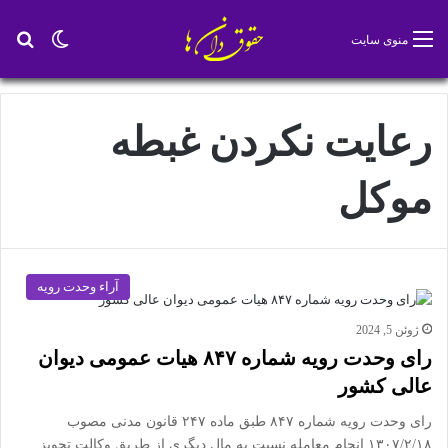
تغییر پو
جس
منوی سایت
رعایت نکردن غبطه
موکل
آراء وحدت رویه
ژوئن 5, 2024
رای وحدت رویه شماره ۸۴۷ هیات عمومی دیوان
عالی کشور
رای وحدت رویه شماره ۸۴۷ طبق ماده ٢۴٧ قانون مدنی مصوب
١٣٠٧/٢/١٨ انجام معامله نسبت به مال دیگری از طریق وکالت تجویز