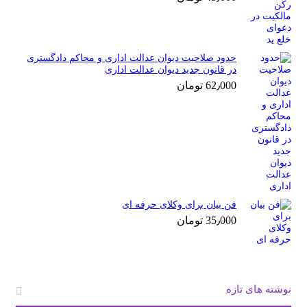
حدود صلاحیت دیوان عدالت اداری و محاکم دادگستری
در قانون جدید دیوان عدالت اداری
62٫000
تومان
فن بیان برای وکلای حرفه ای
35٫000
تومان
نوشته های تازه