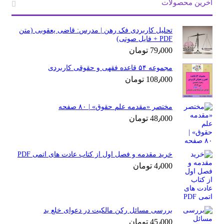
آخرین محصولات
تحلیل کاربردی فک رهن | مدرس: قاضی یعقوبی (متن
PDF + فایل صوتی)
79٫000
تومان
مجموعه ۵۴ قاعده فقهی و حقوقی کاربردی
108٫000
تومان
مختصر «مقدمه علم حقوق» | ۸۰ صفحه
48٫000
تومان
خرید مقدمه و فصل اول از کتاب عادت های اتمی PDF
4٫000
تومان
بررسی مسائل رکن مالکیت در دعوای خلع ید
45٫000
تومان