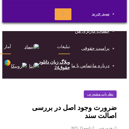
سبد خرید
جستجو
برای
حساب کاربری من
تبلیغات
آمار
پرامپت حقوقی
وبلاگ زبان دانلود
درباره ما-تماس با ما
حقوق24
نظریات مشورتی
ضرورت وجود اصل در بررسی
اصالت سند
زهره رجبی
ژانویه 15, 2025