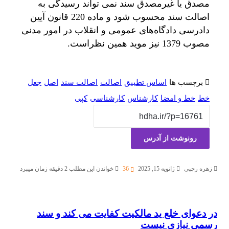
مصدق یا غیرمصدق سند نمی تواند رسیدگی به
اصالت سند محسوب شود و ماده 220 قانون آیین
دادرسی دادگاه‌های عمومی و انقلاب در امور مدنی
مصوب 1379 نیز موید همین نظراست.
برچسب ها
اساس تطبیق
اصالت
اصالت سند
اصل
جعل
خط
خط و امضا
کارشناس
کارشناسی
کپی
رونوشت از آدرس
زهره رجبی
ژانویه 15, 2025
36
خواندن این مطلب 2 دقیقه زمان میبرد
در دعوای خلع ید مالکیت کفایت می کند و سند
رسمی نیازی نیست