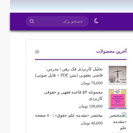
ایتا
روبیکا
تغییر پوسته
جستجو
برای
آخرین محصولات
تحلیل کاربردی فک رهن | مدرس:
قاضی یعقوبی (متن PDF + فایل صوتی)
79٫000
تومان
مجموعه ۵۴ قاعده فقهی و حقوقی
کاربردی
108٫000
تومان
مختصر «مقدمه علم حقوق» | ۸۰ صفحه
48٫000
تومان