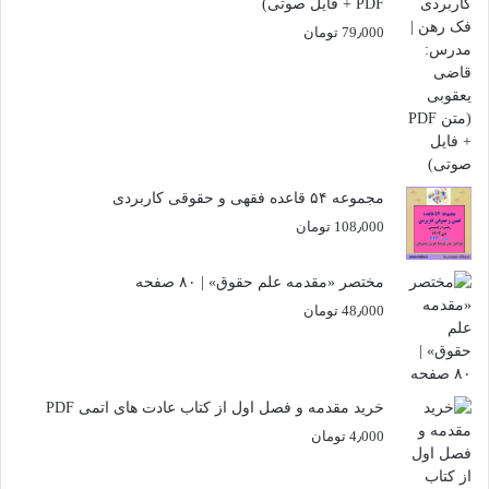
PDF + فایل صوتی)
79٫000
تومان
مجموعه ۵۴ قاعده فقهی و حقوقی کاربردی
108٫000
تومان
مختصر «مقدمه علم حقوق» | ۸۰ صفحه
48٫000
تومان
خرید مقدمه و فصل اول از کتاب عادت های اتمی PDF
4٫000
تومان