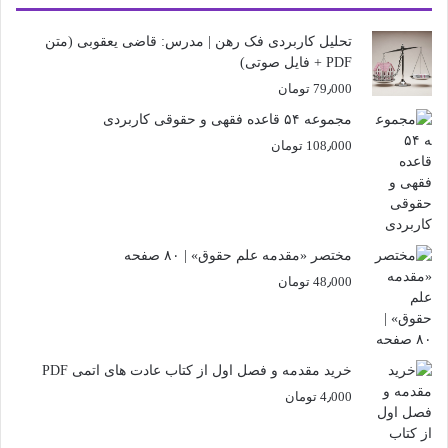
تحلیل کاربردی فک رهن | مدرس: قاضی یعقوبی (متن
PDF + فایل صوتی)
79٫000
تومان
مجموعه ۵۴ قاعده فقهی و حقوقی کاربردی
108٫000
تومان
مختصر «مقدمه علم حقوق» | ۸۰ صفحه
48٫000
تومان
خرید مقدمه و فصل اول از کتاب عادت های اتمی PDF
4٫000
تومان