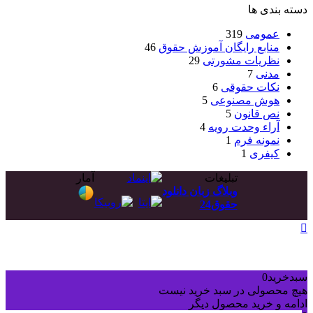
دسته بندی ها
عمومی
319
منابع رایگان آموزش حقوق
46
نظریات مشورتی
29
مدنی
7
نکات حقوقی
6
هوش مصنوعی
5
نص قانون
5
آراء وحدت رویه
4
نمونه فرم
1
کیفری
1
تبلیغات
آمار
وبلاگ زبان دانلود
حقوق24
دکمه
بازگشت
به
بالا
سبدخرید
0
هیچ محصولی در سبد خرید نیست
ادامه و خرید محصول دیگر