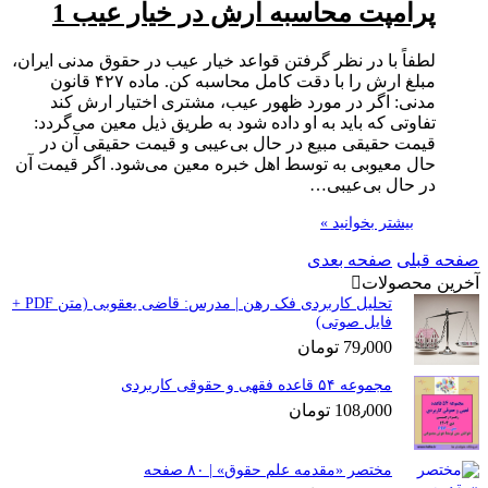
پرامپت محاسبه ارش در خیار عیب 1
لطفاً با در نظر گرفتن قواعد خیار عیب در حقوق مدنی ایران،
مبلغ ارش را با دقت کامل محاسبه کن. ماده ۴۲۷ قانون
مدنی: اگر در مورد ظهور عیب، مشتری اختیار ارش کند
تفاوتی که باید به او داده شود به طریق ذیل معین می‌گردد:
قیمت حقیقی مبیع در حال بی‌عیبی و قیمت حقیقی آن در
حال معیوبی به توسط اهل خبره معین می‌شود. اگر قیمت آن
در حال بی‌عیبی…
بیشتر بخوانید »
صفحه قبلی
صفحه بعدی
آخرین محصولات
تحلیل کاربردی فک رهن | مدرس: قاضی یعقوبی (متن PDF +
فایل صوتی)
79٫000
تومان
مجموعه ۵۴ قاعده فقهی و حقوقی کاربردی
108٫000
تومان
مختصر «مقدمه علم حقوق» | ۸۰ صفحه