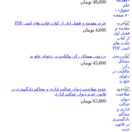
48٫000
تومان
خرید مقدمه و فصل اول از کتاب عادت های اتمی PDF
4٫000
تومان
بررسی مسائل رکن مالکیت در دعوای خلع ید
45٫000
تومان
حدود صلاحیت دیوان عدالت اداری و محاکم دادگستری در
قانون جدید دیوان عدالت اداری
62٫000
تومان