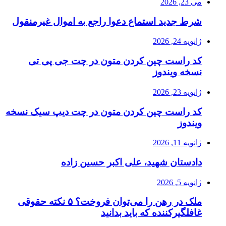
می 23, 2026
شرط جدید استماع دعوا راجع به اموال غیرمنقول
ژانویه 24, 2026
کد راست چین کردن متون در چت جی پی تی
نسخه ویندوز
ژانویه 23, 2026
کد راست چین کردن متون در چت دیپ سیک نسخه
ویندوز
ژانویه 11, 2026
دادستان شهید، علی اکبر حسین زاده
ژانویه 5, 2026
ملک در رهن را می‌توان فروخت؟ ۵ نکته حقوقی
غافلگیرکننده که باید بدانید