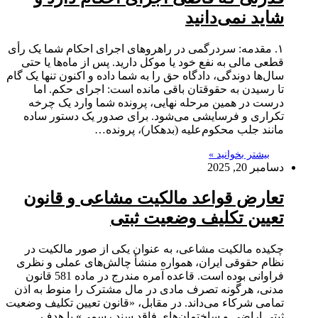
شاید نمی‌دانید
۱. مقدمه: سردرگمی در راهروهای اجرای احکام شما یک رأی
قطعی مالی به نفع خود یا موکل دارید. پس از ماه‌ها یا حتی
سال‌ها دوندگی، دادگاه حق را به شما داده و اکنون تنها یک گام
تا رسیدن به حقوقتان باقی مانده است: اجرای حکم. اما
درست در همین مرحله نهایی، پرونده شما وارد یک چرخه
تکراری و فرسایشی می‌شود. برای صدور یک دستور ساده
مانند جلب محکوم‌علیه (بدهکار)، پرونده…
بیشتر بخوانید »
دسامبر 20, 2025
تعارض قواعد مالکیت مشاعی و قانون
تعیین تکلیف وضعیت ثبتی
چکیده مالکیت مشاعی، به عنوان یکی از صور مالکیت در
نظام حقوقی ایران، همواره منشأ چالش‌های عملی و نظری
فراوانی بوده است. قاعده آمره مندرج در ماده 581 قانون
مدنی، هرگونه تصرف مادی در مال مشترک را منوط به اذن
تمامی شرکاء می‌داند. در مقابل، «قانون تعیین تکلیف وضعیت
ثبتی اراضی و ساختمان‌های فاقد سند رسمی» با هدف