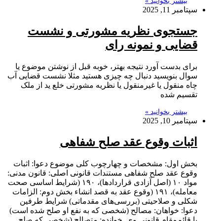
بیشتر بخوانید »
سپتامبر 11, 2025
جستجوی نظریه مشورتی و نشست
قضایی و نمونه رای
برای بدست آورد نتیجه بهتر، خوبه قبل از نوشتن موضوع یا
سوال بنویسید دنبال چه چیزی هستید مثلا نشست قضایی آب
چاه منقول یا غیرمنقول یا نظریه مشورتی خلع ید از ملک
تقسیم شده
بیشتر بخوانید »
سپتامبر 10, 2025
اثبات وقوع عقد صلح شفاهی
بخش اول: مشخصات و چهارچوب کلی موضوع دعوا: اثبات
وقوع عقد صلح شفاهی مستندات قانونی اصلی: قانون مدنی:
مواد ۱۰ (اصل آزادی قراردادها)، ۱۹۰ (شرایط اساسی صحت
معامله)، ۱۹۱ (وقوع عقد به قصد انشاء بخش دوم: الزامات
شکلی و صلاحیتی (بررسی‌های مقدماتی) شرایط طرفین
دعوا: خواهان: مصالح (شخصی که به نفع او صلح شده است)
یا قائم‌مقام قانونی وی. خوانده: متصالح (شخصی که صلح