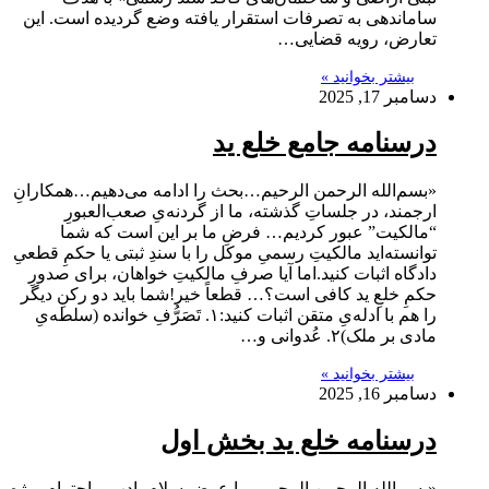
ساماندهی به تصرفات استقرار یافته وضع گردیده است. این
تعارض، رویه قضایی…
بیشتر بخوانید »
دسامبر 17, 2025
درسنامه جامع خلع ید
«بسم‌الله الرحمن الرحیم…بحث را ادامه می‌دهیم…همکارانِ
ارجمند، در جلساتِ گذشته، ما از گردنه‌یِ صعب‌العبورِ
“مالکیت” عبور کردیم… فرضِ ما بر این است که شما
توانسته‌اید مالکیتِ رسمیِ موکل را با سندِ ثبتی یا حکمِ قطعیِ
دادگاه اثبات کنید.اما آیا صرفِ مالکیتِ خواهان، برای صدورِ
حکمِ خلعِ ید کافی است؟… قطعاً خیر!شما باید دو رکنِ دیگر
را هم با ادله‌یِ متقن اثبات کنید:۱. تَصَرُّفِ خوانده (سلطه‌یِ
مادی بر ملک)۲. عُدوانی و…
بیشتر بخوانید »
دسامبر 16, 2025
درسنامه خلع ید بخش اول
«بسم‌الله الرحمن الرحیم…با عرض سلام، ادب و احترامِ ویژه