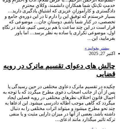
خدمتِ تک‌تکِ شما همکارانِ دانشمند، وکلایِ محترمِ
دادگستری و کارآموزانِ عزیزی که اشتیاقِ یادگیری دارید…
بسیار خرسندم که توفیقِ این را دارم تا در این دوره‌یِ جامع و
تخصصی، در کنارِ شما باشم. دوستانِ جان… موضوعی که
قرار است در این چند ساعت با هم بررسی کنیم، شاید در نگاهِ
اول، موضوعی تکراری یا ساده به نظر برسد… اما باور
بفرمایید، این…
بیشتر بخوانید »
اکتبر 27, 2025
چالش های دعوای تقسیم ماترک در رویه
قضایی
چکیده در تقسیم ماترک دعاوی مختلفی در حین رسیدگی یا
پس از آن از جانب اصحاب دعوی مطرح میگردد که با توجه به
اجمال قانون اختلاف نظرهای مختلفی در رویه قضایی ایجاد
میگردد که گاهی موجب اطاله دادرسی میشود. این ادعاها به
چند نحو مطرح میشود و میتواند اثرات مختلفی را به دنبال
داشته باشد. بعضی از آنها در میزان دارایی مثبت و یا منفی
ترکه تاثیر میگذارد مانند ادعای…