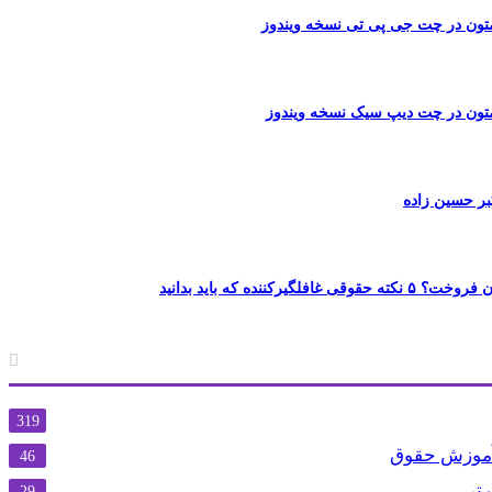
ون در چت جی پی تی نسخه ویندوز
تون در چت دیپ سیک نسخه ویندوز
بر حسین زاده
لگیرکننده که باید بدانید
319
 آموزش حقوق
46
رتی
29