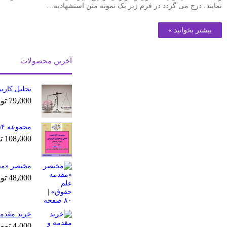
نمایند، درج می گردد در فرم زیر یک نمونه متن استشهادیه…
بیشتر بخوانید »
آخرین محصولات
تحلیل کاربردی
79٫000
تو
مجموعه ۵۴ قاعده فقهی و حقوقی کاربردی
108٫000
ت
مختصر «مقدمه
48٫000
تو
خرید مقدمه 
4٫000
توم