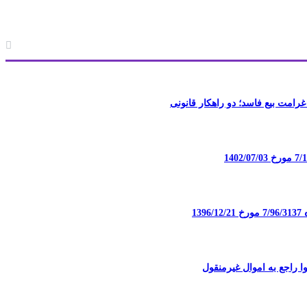
غرامت بیع فاسد؛ دو راهکار قانونی
13
 راجع به اموال غیرمنقول