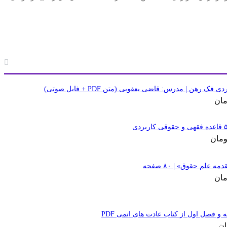
 فک رهن | مدرس: قاضی یعقوبی (متن PDF + فایل صوتی)
مان
ومان
 علم حقوق» | ۸۰ صفحه
مان
و فصل اول از کتاب عادت های اتمی PDF
ان