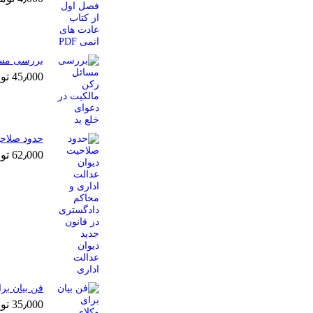
بررسی مسائ
45٫000
تو
حدود صلاحی
62٫000
تو
فن بیان بر
35٫000
تو