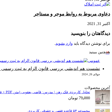
دعاوی مربوط به روابط موجر و مستاجر
اکتبر 31, 2021
دیدگاهتان را بنویسید
برای نوشتن دیدگاه باید
وارد بشوید
.
بستن
همچنین ببینید
عمومی
نشست هم اندیشی بررسی قانون الزام به ثبت رسمی معا
جولای 26, 2024
آخرین محصولات
تحلیل کاربردی فک رهن | مدرس: قاضی یعقوبی (متن PDF + فایل صوتی)
79٫000
تومان
مجموعه ۵۴ قاعده فقهی و حقوقی کاربردی