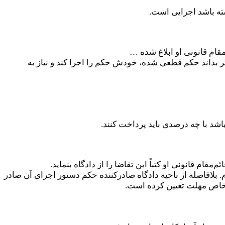
شته باشد اجرایی است.
ر بداند حکم قطعی شده، خودش حکم را اجرا کند و نیاز به
شد با چه درصدی باید پرداخت کنند.
ن تقاضای ذینفع هیچ اقدام اجرایی صورت نمی‌گیرد؛ مگر احکام صادره در دعاوی تصرف که وفق ماده 175 ق.آ.د.م. بلافاصله از ناحیه دادگاه صادرکننده حکم دستور اجرای آن صادر
رد خاص مهلت تعیین کرده است.