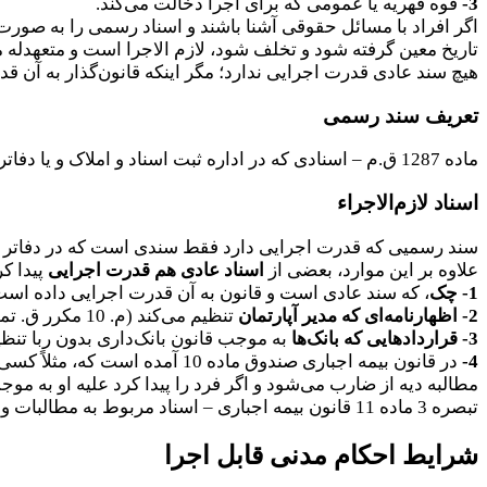
3-
قوه قهریه یا عمومی که برای اجرا دخالت می‌کند.
اگر افراد با مسائل حقوقی آشنا باشند و اسناد رسمی را به صورت 
تاریخ معین گرفته شود و تخلف شود، لازم الاجرا است و متعهدله م
هیچ سند عادی قدرت اجرایی ندارد؛ مگر اینکه قانون‌گذار به آن قد
تعریف سند رسمی
ماده 1287 ق.م – اسنادی که در اداره ثبت اسناد و املاک و یا دفاتر اسناد رسمی یا در نزد سایر مأمورین رسمی در حدود صلاحیت آنها و بر طبق مقررات قانونی تنظیم شده باشند رسمی است.
اسناد لازم‌الاجراء
سند رسمیی که قدرت اجرایی دارد فقط سندی است که در دفاتر اس
علاوه بر این موارد، بعضی از
اسناد عادی هم قدرت اجرایی
پیدا کر
1- چک
، که سند عادی است و قانون به آن قدرت اجرایی داده است (م. 14 ق
2- اظهارنامه‌ای که مدیر آپارتمان
تنظیم می‌کند (م. 10 مکرر ق. تملک آپارتمان‌ها)؛
3- قراردادهایی که بانک‌ها
به موجب قانون بانک‌داری بدون ربا تنظیم می‌کنند (م. 15 ق. 
4-
در قانون بیمه اجباری صندوق 
مطالبه دیه از ضارب می‌شود و اگر فرد را پیدا کرد علیه او به موج
تبصره 3 ماده 11 قانون بیمه اجباری – اسناد مربوط به مطالبات و پرداخت‌های خسارت صندوق خسارت بدنی در حکم اسناد لازم‌الاجراء است.
شرایط احکام مدنی قابل اجرا