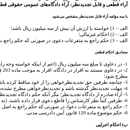
آراء قطعی و قابل تجدیدنظر: آراء دادگاه‌های عمومی حقوقی ق
با سه مؤلفه آراء قابل تجدیدنظر مشخص می‌شود
الف – 1) خواسته یا ارزش آن بیش از سه میلیون ریال باشد؛
الف – 2) احکام غیرمالی؛
الف – 3) حکم راجع به متفرعات دعوی در صورتی که حکم راجع به اصل آن قابل تجدید نظر باشد.
مصادیق احکام قطعی
1- در دعاوی تا مبلغ سه میلیون ریال (اعم از اینکه خواسته وجه رایج باشد یا دعوا تا سه‌میلیون ریال تقویم شود)؛
2-
مطرح شود؛
3- چنانچه طرفین حق تجدیدنظرخواهی را از خود ساقط کرده باشند؛
4- مهلت تجدیدنظر گذشته باشد و تجدیدنظرخواهی مطرح نشده‌باشد؛
5- آراء صادره از دادگاه تجدیدنظر؛ مگر آنکه حکم دادگاه تجدیدنظر غیابی باشد؛
6- طرفین کتباً نظر کارشناس را قاطع دعوی قرار داده باشند. (نه اینکه به یک کارشناس راضی شده باشند.)؛
7- حکم راجع به متفرعات دعوا، در صورتی که حکم راجع به اصل دعوا قطعی باشد؛
8- حکم موضوع ماده 120 قانون آیین دادرسی مدنی.
ب) احکام اجرایی