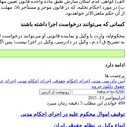
الف) گواهی عدم امکان سازش طبق ماده واحده قانون تعیین مهلت گواهی عدم امکان سازش مصوب 1376، 
از آن حکم ملغی‌الاثر خواهدبود.
کسانی که می‌توانند درخواست اجرا داشته باشند
محکوم‌له، وارث یا وکیل و نماینده قانونی او می‌توانند درخواست 
به تصریح ق.آ.د.م.، وکیلِ در دادرسی، وکیل در اجرا نیست؛ پس ا
ادامه دارد
برچسب ها
آیین دادرسی مدنی
اجرای احکام حقوقی
اجرای احکام مدنی
اجرای ح
حقوق
دانلود جزوه
رونوشت از آدرس
ایرانی
نوامبر 13, 2021
499
خواندن این مطلب 5 دقیقه زمان میبرد
توقيف اموال محكوم عليه در اجرای احکام مدنی
انواع وکیل در نظام حقوقی ایران