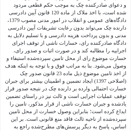
و دعوای صادرکننده چک به موجب حکم قطعی مردود
شده است، با اخذ ملاک از ماده 120 قانون آیین دادرسی
دادگاه‌‌های عمومی و انقلاب در امور مدنی مصوب 1379،
دارنده چک می‌تواند بدون رعایت تشریفات آیین دادرسی
مدنی و بدون پرداخت هزینه دادرسی و با تسلیم دلایل به
دادگاه صادرکننده رای، خسارات ناشی از توقف اجرای
اجراییه را مطالبه کند و در صورت اثبات و صدور رای،
خسارت موضوع رای از محل تامین سپرده‌شده استیفاء و
وصول می‌شود. بنا به مراتب فوق و با توجه به اینکه هدف
از اخذ تامین موضوع ذیل ماده 23 قانون صدور چک
(اصلاحی 1397) ایجاد تضمین و اطمینان بیشتر برای جبران
خسارت احتمالی وارده بر دارنده چک در نتیجه صدور قرار
توقف عملیات اجرایی است و ثالث نیز در راستای تضمین
یادشده و جبران خسارت ناشی از قرار مذکور، تامین را
ایداع کرده است؛ بنابراین وصول خسارت از محل تامین
سپرده‌شده از ناحیه ثالث فاقد منع قانونی است. بر این
اساس، پاسخ به دیگر پرسش‌های مطرح‌شده راجع به