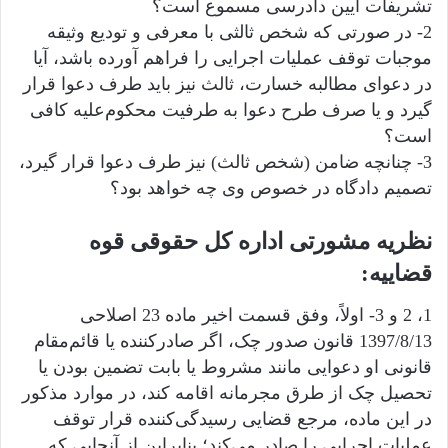
تشریفات آیین دادرسی مسموع است؟
2- در صورتی که شخص ثالثی با معرفی و تودیع وثیقه
موجبات توقف عملیات اجرایی را فراهم آورده باشد، آیا
در دعوای مطالبه خسارت، ثالث نیز باید طرف دعوا قرار
گیرد و یا صرف طرح دعوا به طرفیت محکوم‌علیه کافی
است؟
3- چنانچه ضامن (شخص ثالث) نیز طرف دعوا قرار گیرد،
تصمیم دادگاه در خصوص وی چه خواهد بود؟
نظریه مشورتی اداره کل حقوقی قوه
قضاییه:
1، 2 و 3- اولاً، وفق قسمت اخیر ماده 23 اصلاحی
1397/8/13 قانون صدور چک، اگر صادر‌کننده یا قائم‌مقام
قانونی او دعوایی مانند مشروط یا بابت تضمین بودن یا
تحصیل چک از طرق مجرمانه اقامه کند، در موارد مذکور
در این ماده، مرجع قضایی رسیدگی‌کننده قرار توقف
عملیات اجرایی را صادر می‌کند؛ بنابراین از آنجایی که