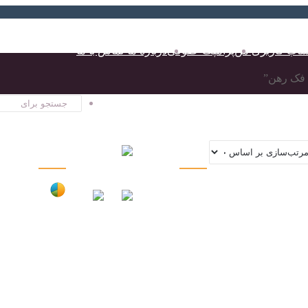
اب کاربری من
پرامپت حقوقی
درباره ما-تماس با ما
 فک رهن”
تبلیغات
آمار
وبلاگ زبان دانلود
حقوق24