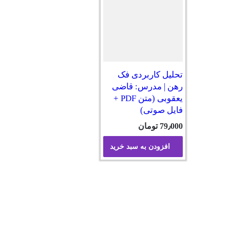
تحلیل کاربردی فک
رهن | مدرس: قاضی
یعقوبی (متن PDF +
فایل صوتی)
79٫000
تومان
افزودن به سبد خرید