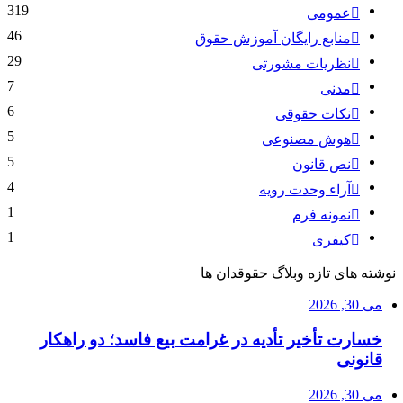
319
عمومی
46
منابع رایگان آموزش حقوق
29
نظریات مشورتی
7
مدنی
6
نکات حقوقی
5
هوش مصنوعی
5
نص قانون
4
آراء وحدت رویه
1
نمونه فرم
1
کیفری
نوشته های تازه وبلاگ حقوقدان ها
می 30, 2026
خسارت تأخیر تأدیه در غرامت بیع فاسد؛ دو راهکار
قانونی
می 30, 2026