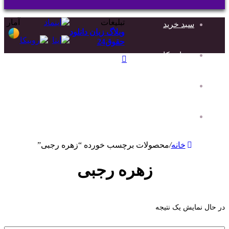
جستجو
برای
تبلیغات
آمار
سبد خرید
وبلاگ زبان دانلود
حقوق24
حساب کاربری من
دکمه
بازگشت
به
پرامپت حقوقی
بالا
درباره ما-تماس با ما
خانه
/
محصولات برچسب خورده “زهره رجبی”
زهره رجبی
در حال نمایش یک نتیجه