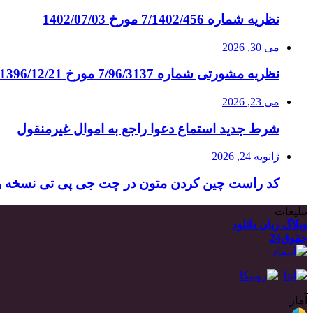
نظریه شماره 7/1402/456 مورخ 1402/07/03
می 30, 2026
نظریه مشورتی شماره 7/96/3137 مورخ 1396/12/21
می 23, 2026
شرط جدید استماع دعوا راجع به اموال غیرمنقول
ژانویه 24, 2026
کد راست چین کردن متون در چت جی پی تی نسخه وی
تبلیغات
وبلاگ زبان دانلود
حقوق24
آمار