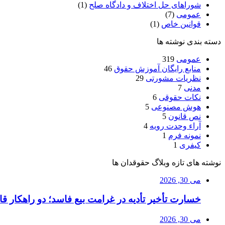
شوراهای حل اختلاف و دادگاه صلح
(1)
عمومی
(7)
قوانین خاص
(1)
دسته بندی نوشته ها
عمومی
319
منابع رایگان آموزش حقوق
46
نظریات مشورتی
29
مدنی
7
نکات حقوقی
6
هوش مصنوعی
5
نص قانون
5
آراء وحدت رویه
4
نمونه فرم
1
کیفری
1
نوشته های تازه وبلاگ حقوقدان ها
می 30, 2026
خسارت تأخیر تأدیه در غرامت بیع فاسد؛ دو راهکار قا
می 30, 2026