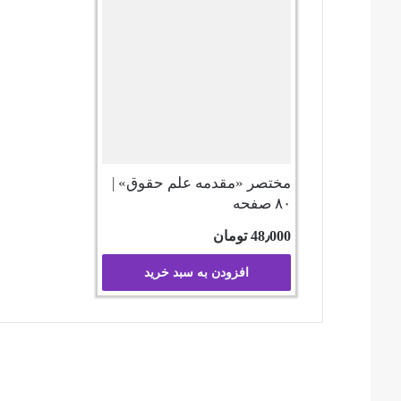
مختصر «مقدمه علم حقوق» |
۸۰ صفحه
48٫000
تومان
افزودن به سبد خرید