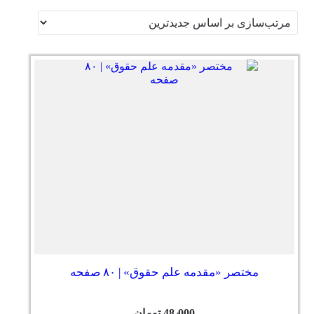
مختصر «مقدمه علم حقوق» | ۸۰ صفحه
48٫000
تومان