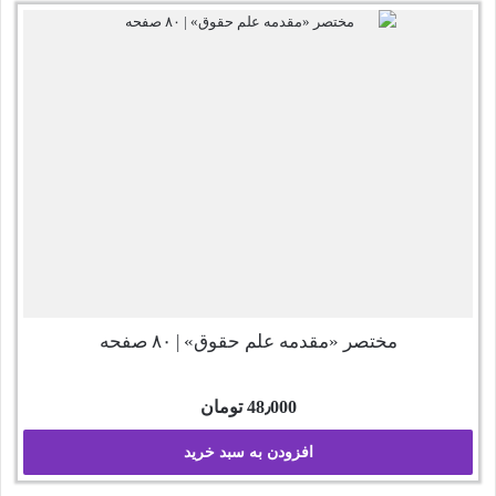
مختصر «مقدمه علم حقوق» | ۸۰ صفحه
48٫000
تومان
افزودن به سبد خرید