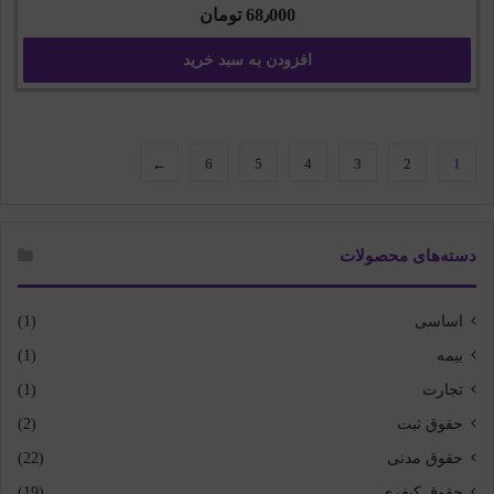
68٫000
تومان
افزودن به سبد خرید
←
6
5
4
3
2
1
دسته‌های محصولات
اساسی
(1)
بیمه
(1)
تجارت
(1)
حقوق ثبت
(2)
حقوق مدنی
(22)
حقوق کیفری
(19)