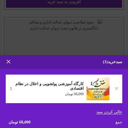
افزودن به سبد خرید
سبدخرید
1
کارگاه آموزشی پولشویی و اخلال در نظام
اقتصادی
1
68٫000
تومان
حدود صلاحیت دیوان عدالت اداری و محاکم دادگستری در
قانون جدید دیوان عدالت اداری
خالی کردن سبد
62٫000
تومان
جمع
68٫000
تومان