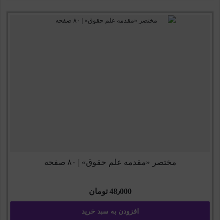
مختصر «مقدمه علم حقوق» | ۸۰ صفحه
48٫000
تومان
افزودن به سبد خرید