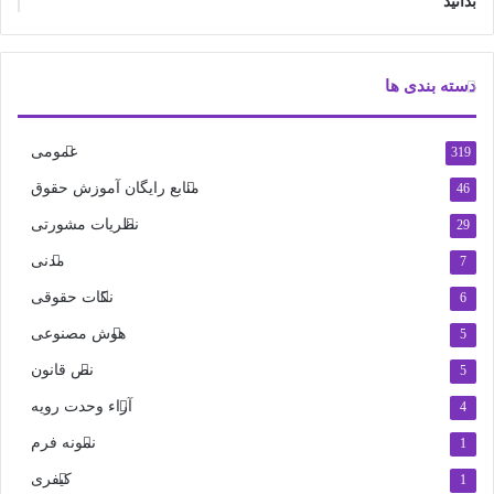
بدانید
دسته بندی ها
عمومی
319
منابع رایگان آموزش حقوق
46
نظریات مشورتی
29
مدنی
7
نکات حقوقی
6
هوش مصنوعی
5
نص قانون
5
آراء وحدت رویه
4
نمونه فرم
1
کیفری
1