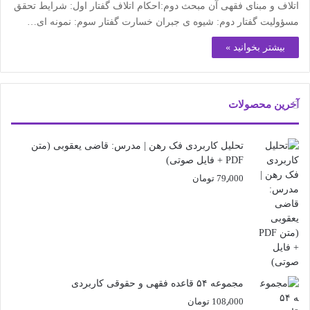
اتلاف و مبنای فقهی آن مبحث دوم:احکام اتلاف گفتار اول: شرایط تحقق
مسؤولیت گفتار دوم: شیوه ی جبران خسارت گفتار سوم: نمونه ای…
بیشتر بخوانید »
آخرین محصولات
تحلیل کاربردی فک رهن | مدرس: قاضی یعقوبی (متن
PDF + فایل صوتی)
79٫000
تومان
مجموعه ۵۴ قاعده فقهی و حقوقی کاربردی
108٫000
تومان