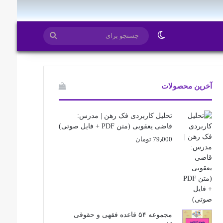
ایتا
روبیکا
تغییر پوسته
جستجو
برای
آخرین محصولات
تحلیل کاربردی فک رهن | مدرس:
قاضی یعقوبی (متن PDF + فایل صوتی)
79٫000
تومان
مجموعه ۵۴ قاعده فقهی و حقوقی