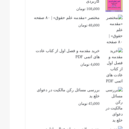
کاربردی
108٫000
تومان
مختصر «مقدمه علم حقوق» | ۸۰ صفحه
48٫000
تومان
خرید مقدمه و فصل اول از کتاب عادت
های اتمی PDF
4٫000
تومان
بررسی مسائل رکن مالکیت در دعوای
خلع ید
45٫000
تومان