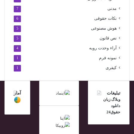
مدنی
7
نکات حقوقی
6
هوش مصنوعی
5
نص قانون
5
آراء وحدت رویه
4
نمونه فرم
1
کیفری
1
تبلیغات
آمار
وبلاگ زبان
دانلود
حقوق24