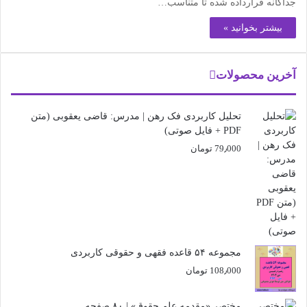
جداگانه قرارداده شده تا متناسب…
بیشتر بخوانید »
آخرین محصولات
تحلیل کاربردی فک رهن | مدرس: قاضی یعقوبی (متن
PDF + فایل صوتی)
79٫000
تومان
مجموعه ۵۴ قاعده فقهی و حقوقی کاربردی
108٫000
تومان
مختصر «مقدمه علم حقوق» | ۸۰ صفحه