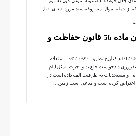
ادعای جعل خوانده با ضمیمه نمودن کپی دستور
ه از جمله اموال مسروقه سند مورد ادعای جعل…
رابطه اعتراض به تشخیص کمیسیون ماده 56 قانون حفاظت و
جزئیات نظریه شماره نظریه : 2765/95/7 شماره پرونده : 685-1/127-95 تاریخ نظریه : 1395/10/29 استعلام :
مفروزی دادخواست خلع ید و اجرت المثل ایام
نی و مستحدثات به طرفیت الف داده است در
ده اعتراض کرده است و مدعی است زمین…