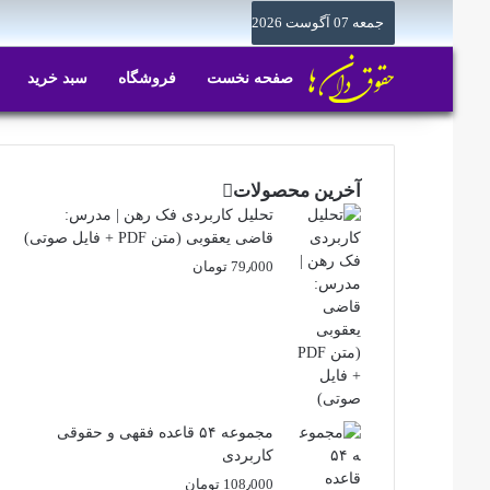
جمعه 07 آگوست 2026
صفحه نخست
فروشگاه
سبد خرید
آخرین محصولات
تحلیل کاربردی فک رهن | مدرس:
قاضی یعقوبی (متن PDF + فایل صوتی)
79٫000
تومان
مجموعه ۵۴ قاعده فقهی و حقوقی
کاربردی
108٫000
تومان