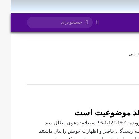
تغییر پوسته
جستجو
برای
درسی
اقد موضوعیت است
تاریخ نظریه: 1396/07/25 شماره نظریه: 7/96/1732 شماره پرونده: 1501-1/127-95 استعلام: دعوی ابطال سند
رسیدگی حاضر و اظهارت خویش را بیان داشتند