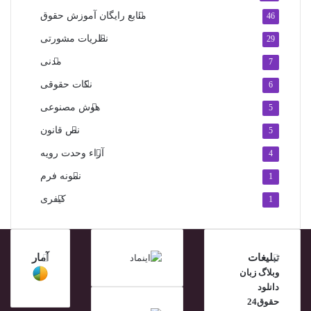
منابع رایگان آموزش حقوق
46
نظریات مشورتی
29
مدنی
7
نکات حقوقی
6
هوش مصنوعی
5
نص قانون
5
آراء وحدت رویه
4
نمونه فرم
1
کیفری
1
تبلیغات
آمار
وبلاگ زبان
دانلود
حقوق24