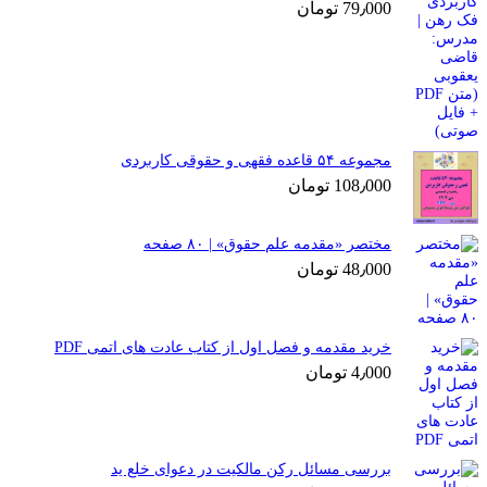
79٫000
تومان
مجموعه ۵۴ قاعده فقهی و حقوقی کاربردی
108٫000
تومان
مختصر «مقدمه علم حقوق» | ۸۰ صفحه
48٫000
تومان
خرید مقدمه و فصل اول از کتاب عادت های اتمی PDF
4٫000
تومان
بررسی مسائل رکن مالکیت در دعوای خلع ید