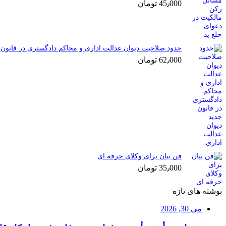
45٫000
تومان
حدود صلاحیت دیوان عدالت اداری و محاکم دادگستری در قانون 
62٫000
تومان
فن بیان برای وکلای حرفه ای
35٫000
تومان
نوشته های تازه
می 30, 2026