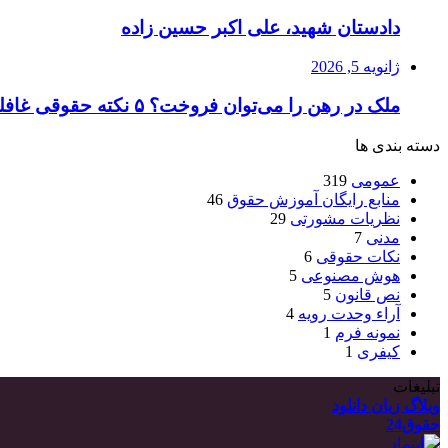
دادستان شهید، علی اکبر حسین زاده
ژانویه 5, 2026
ملک در رهن را می‌توان فروخت؟ ۵ نکته حقوقی غافلگیرکننده که باید بدانید
دسته بندی ها
عمومی
319
منابع رایگان آموزش حقوق
46
نظریات مشورتی
29
مدنی
7
نکات حقوقی
6
هوش مصنوعی
5
نص قانون
5
آراء وحدت رویه
4
نمونه فرم
1
کیفری
1
تبلیغات
وبلاگ زبان دانلود
حقوق24