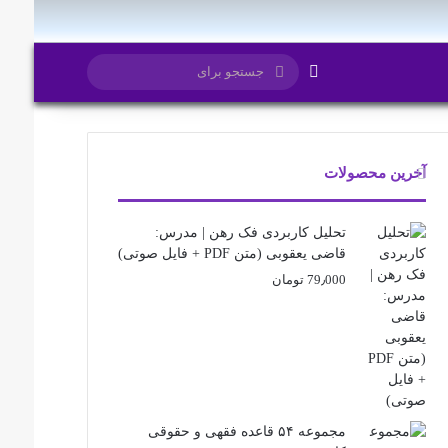
تغییر پوسته
جستجو
برای
آخرین محصولات
تحلیل کاربردی فک رهن | مدرس:
قاضی یعقوبی (متن PDF + فایل صوتی)
79٫000
تومان
مجموعه ۵۴ قاعده فقهی و حقوقی