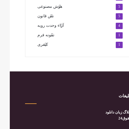
هوش مصنوعی
5
نص قانون
5
آراء وحدت رویه
4
نمونه فرم
1
کیفری
1
لیغات
لاگ زبان دانلود
وق24