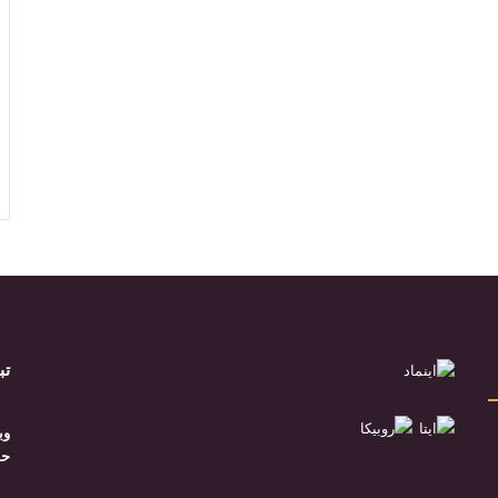
تب
وب
حق