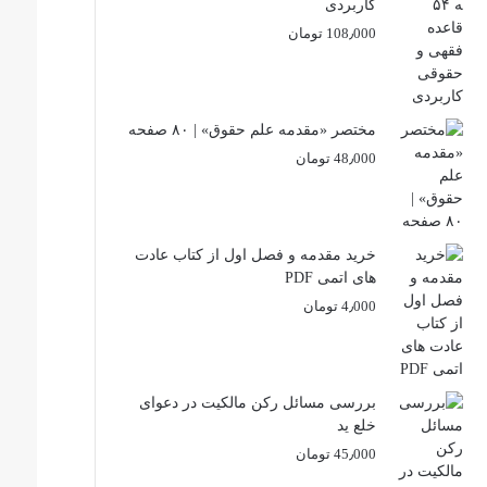
کاربردی
108٫000
تومان
مختصر «مقدمه علم حقوق» | ۸۰ صفحه
48٫000
تومان
خرید مقدمه و فصل اول از کتاب عادت
های اتمی PDF
4٫000
تومان
بررسی مسائل رکن مالکیت در دعوای
خلع ید
45٫000
تومان