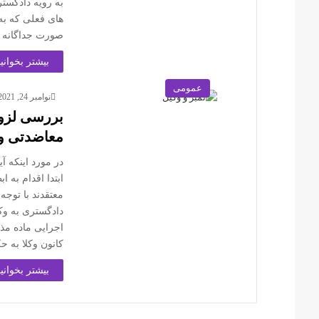
به رویه دادگست
های فعلی که به
صورت جداگانه د
بیشتر بخوانید
عمومی
نوامبر 24, 2021
بررسی لزوم
معاضدتی و
در مورد اینکه آ
ابتدا اقدام به ا
دادگستری به وک
اجرایی ماده مذ
کانون وکلا به 
بیشتر بخوانید