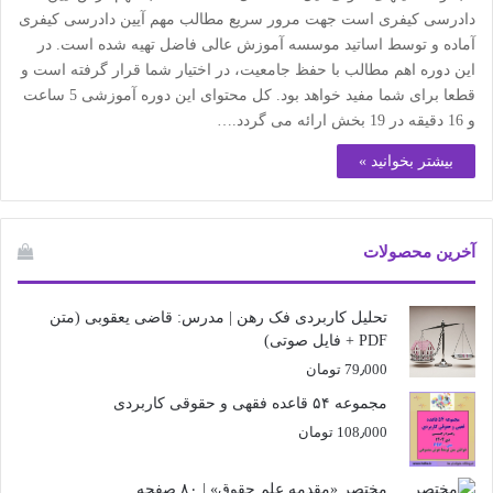
دادرسی کیفری است جهت مرور سریع مطالب مهم آیین دادرسی کیفری
آماده و توسط اساتید موسسه آموزش عالی فاضل تهیه شده است. در
این دوره اهم مطالب با حفظ جامعیت، در اختیار شما قرار گرفته است و
قطعا برای شما مفید خواهد بود. کل محتوای این دوره آموزشی 5 ساعت
و 16 دقیقه در 19 بخش ارائه می گردد.…
بیشتر بخوانید »
آخرین محصولات
تحلیل کاربردی فک رهن | مدرس: قاضی یعقوبی (متن
PDF + فایل صوتی)
79٫000
تومان
مجموعه ۵۴ قاعده فقهی و حقوقی کاربردی
108٫000
تومان
مختصر «مقدمه علم حقوق» | ۸۰ صفحه