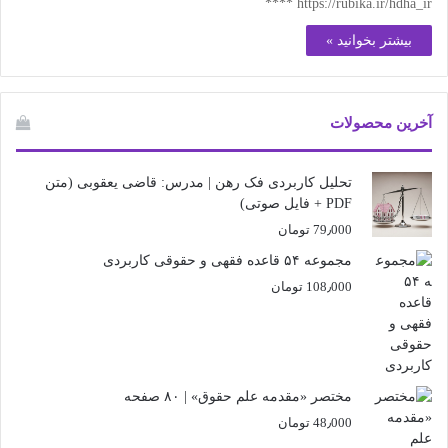
https://rubika.ir/hdha_ir ****
بیشتر بخوانید »
آخرین محصولات
تحلیل کاربردی فک رهن | مدرس: قاضی یعقوبی (متن
PDF + فایل صوتی)
79٫000
تومان
مجموعه ۵۴ قاعده فقهی و حقوقی کاربردی
108٫000
تومان
مختصر «مقدمه علم حقوق» | ۸۰ صفحه
48٫000
تومان