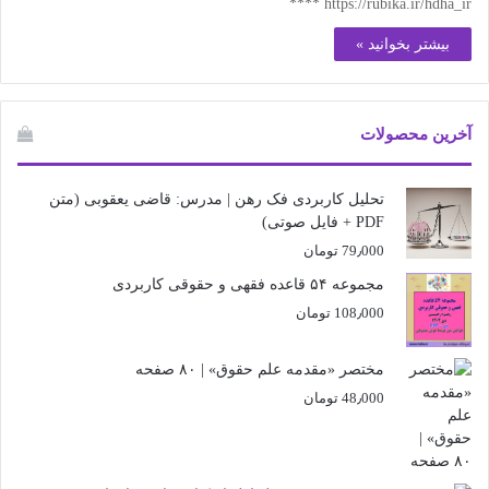
https://rubika.ir/hdha_ir ****
بیشتر بخوانید »
آخرین محصولات
تحلیل کاربردی فک رهن | مدرس: قاضی یعقوبی (متن
PDF + فایل صوتی)
79٫000
تومان
مجموعه ۵۴ قاعده فقهی و حقوقی کاربردی
108٫000
تومان
مختصر «مقدمه علم حقوق» | ۸۰ صفحه
48٫000
تومان