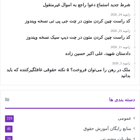
شرط جدید استماع دعوا راجع به اموال غیرمنقول
ژانویه 24, 2026
کد راست چین کردن متون در چت جی پی تی نسخه ویندوز
ژانویه 23, 2026
کد راست چین کردن متون در چت دیپ سیک نسخه ویندوز
ژانویه 11, 2026
دادستان شهید، علی اکبر حسین زاده
ژانویه 5, 2026
ملک در رهن را می‌توان فروخت؟ ۵ نکته حقوقی غافلگیرکننده که باید
بدانید
دسته بندی ها
عمومی
319
منابع رایگان آموزش حقوق
46
نظریات مشورتی
29