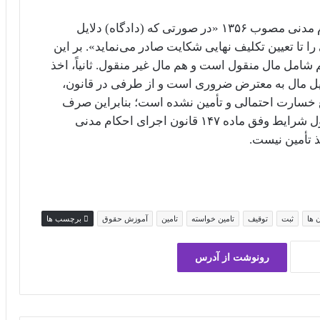
۳- وفق بخش میانی ماده ۱۴۷ قانون اجرای احکام مدنی مصوب ۱۳۵۶ «در صورتی که (دادگاه) دلایل
 تا تعیین تکلیف نهایی شکایت صادر می‌نماید». بر این
شامل مال منقول است و هم مال غیر منقول. ثانیاً، اخذ
حویل مال به معترض ضروری است و از طرفی در قانون،
 خسارت احتمالی و تأمین ‌‌نشده است؛ بنابراین صرف
صدور قرار توقیف عملیات اجرایی در فرض حصول شرایط وفق ماده ۱۴۷ قانون اجرای احکام مدنی
 ها
ثبت
توقیف
تامین خواسته
تامین
آموزش حقوق
برچسب ها
رونوشت از آدرس