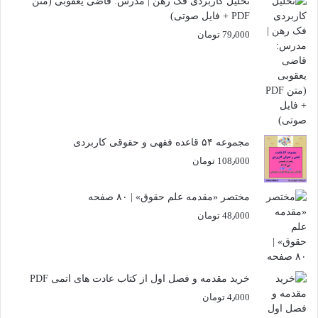
تحلیل کاربردی فک رهن | مدرس: قاضی یعقوبی (متن
PDF + فایل صوتی)
79٫000
تومان
مجموعه ۵۴ قاعده فقهی و حقوقی کاربردی
108٫000
تومان
مختصر «مقدمه علم حقوق» | ۸۰ صفحه
48٫000
تومان
خرید مقدمه و فصل اول از کتاب عادت های اتمی PDF
4٫000
تومان