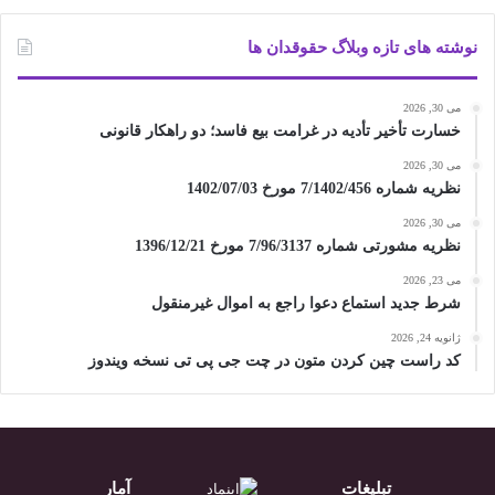
نوشته های تازه وبلاگ حقوقدان ها
می 30, 2026
خسارت تأخیر تأدیه در غرامت بیع فاسد؛ دو راهکار قانونی
می 30, 2026
نظریه شماره 7/1402/456 مورخ 1402/07/03
می 30, 2026
نظریه مشورتی شماره 7/96/3137 مورخ 1396/12/21
می 23, 2026
شرط جدید استماع دعوا راجع به اموال غیرمنقول
ژانویه 24, 2026
کد راست چین کردن متون در چت جی پی تی نسخه ویندوز
تبلیغات
آمار