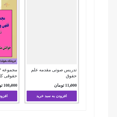
تدریس صوتی مقدمه علم
حقوق
حقوقی کا
11٫000
تومان
108٫000
تو
افزودن به سبد خرید
افزود