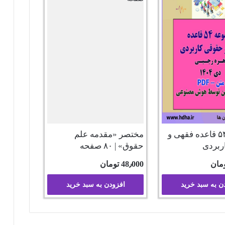
مجموعه ۵۴ قاعده فقهی و
مختصر «مقدمه علم
ربردی
حقوق» | ۸۰ صفحه
مان
48٫000
تومان
ن به سبد خرید
افزودن به سبد خرید