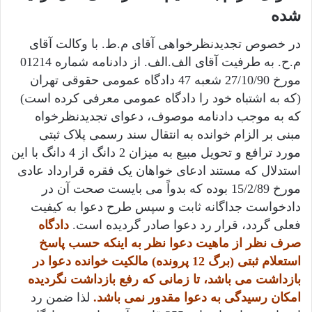
شده
در خصوص تجدیدنظرخواهی آقای م.ط. با وکالت آقای
م.ح. به طرفیت آقای الف.الف. از دادنامه شماره 01214
مورخ 27/10/90 شعبه 47 دادگاه عمومی حقوقی تهران
(که به اشتباه خود را دادگاه عمومی معرفی کرده است)
که به موجب دادنامه موصوف، دعوای تجدیدنظرخواه
مبنی بر الزام خوانده به انتقال سند رسمی پلاک ثبتی
مورد ترافع و تحویل مبیع به میزان 2 دانگ از 4 دانگ با این
استدلال که مستند ادعای خواهان یک فقره قرارداد عادی
مورخ 15/2/89 بوده که بدواً می بایست صحت آن در
دادخواست جداگانه ثابت و سپس طرح دعوا به کیفیت
فعلی گردد، قرار رد دعوا صادر گردیده است.
دادگاه
صرف نظر از ماهیت دعوا نظر به اینکه حسب پاسخ
استعلام ثبتی (برگ 12 پرونده) مالکیت خوانده دعوا در
بازداشت می باشد، تا زمانی که رفع بازداشت نگردیده
امکان رسیدگی به دعوا مقدور نمی باشد.
لذا ضمن رد