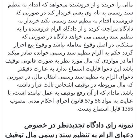
مالی را خریده و از فروشنده میخواهد که اقدام به تنظیم
سند رسمی به نام وی یعنی خریدار کند در صورتی که
فروشنده اقدام به تنظیم سند رسمی نکند خریدار به
دادگاه مراجعه کرده و از دادگاه الزام فروشنده را به
تنظیم سند رسمی می خواهد دادگاه در صورتی که
مشکلی در اصل وقوع معامله نباشد و وقوع بیع احراز
گردد حکم به الزام تنظیم سند رسمی خوانده صادر میکند
اما در مواردی که مال مورد نظر به صورت قانونی توقیف
باشد این دعوا قابلیت استماع ندارد به عبارت دقیقتر
دﻋﻮاي اﻟﺰام ﺑﻪ ﺗﻨﻈﯿﻢ ﺳﻨﺪ رﺳﻤﯽ اﻧﺘﻘﺎل ﻣال، در ﺻﻮرﺗﯽ
ﮐﻪ ﻣال ﻣﺮﺑﻮﻃﻪ در ﺗﻮﻗﯿﻒ اﺷﺨﺎص ﺛﺎﻟﺚ ﻗﺮار داﺷﺘﻪ
ﺑﺎﺷﺪ، ﻣﺎدام ﮐﻪ از آن رﻓﻊ ﺗﻮﻗﯿﻒ ﺑﻪ ﻋﻤﻞ ﻧﯿﺎﻣﺪه اﺳﺖ، ﺑﺎ
ﻋﻨﺎﯾﺖ ﺑﻪ ﻣﻮاد 56 و57 ﻗﺎﻧﻮن اﺟﺮاي اﺣﮑﺎم ﻣﺪﻧﯽ ﻣﺼﻮب
1356 ﻗﺎﺑﻞ اﺳﺘﻤﺎع ﻧیست.
نمونه رای دادگاه تجدیدنظر در خصوص
دعوای الزام به تنظیم سند رسمی مال توقیف