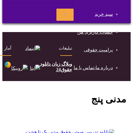
سبد خرید
جستجو
برای
حساب کاربری من
تبلیغات
آمار
پرامپت حقوقی
وبلاگ زبان دانلود
درباره ما-تماس با ما
حقوق24
مدنی پنج