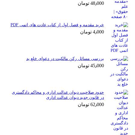
48٫000
تومان
خرید مقدمه و فصل اول از کتاب عادت های اتمی PDF
4٫000
تومان
بررسی مسائل رکن مالکیت در دعوای خلع ید
45٫000
تومان
حدود صلاحیت دیوان عدالت اداری و محاکم دادگستری
در قانون جدید دیوان عدالت اداری
62٫000
تومان