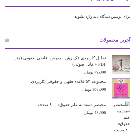
برای نوشتن دیدگاه باید
وارد بشوید
.
آخرین محصولات
تحلیل کاربردی فک رهن | مدرس: قاضی یعقوبی (متن
PDF + فایل صوتی)
79٫000
تومان
مجموعه ۵۴ قاعده فقهی و حقوقی کاربردی
108٫000
تومان
مختصر «مقدمه علم حقوق» | ۸۰ صفحه
48٫000
تومان