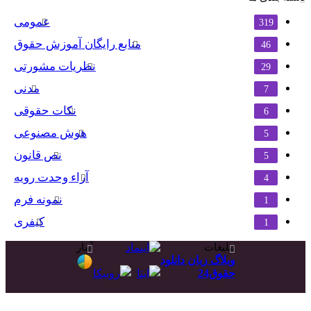
عمومی
319
منابع رایگان آموزش حقوق
46
نظریات مشورتی
29
مدنی
7
نکات حقوقی
6
هوش مصنوعی
5
نص قانون
5
آراء وحدت رویه
4
نمونه فرم
1
کیفری
1
تبلیغات
آمار
وبلاگ زبان دانلود
حقوق24
دکمه