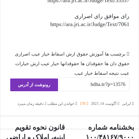
https://ara.jri.ac.ir/Judge/Text/35557
رای موافق رای اصراری
https://ara.jri.ac.ir/Judge/Text/7061
برچسب ها
آموزش حقوق
ارش
اسقاط خیار عیب
اصراری
حقوق دان ها
حقوقدان ها
حقوقدانها
خیار عیب ارش
خیارات
عیب
نتیجه اسقاط خیار عیب
رونوشت از آدرس
ایرانی
آگوست 14, 2023
176
خواندن این مطلب 2 دقیقه زمان میبرد
بخشنامه شماره
قانون نحوه تقویم
۱۰۰/۴۸۱۶۷/۹۰۰۰
ابنیه، املاک و اراضی