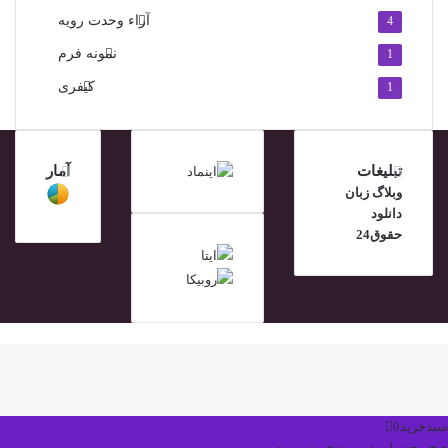
آراء وحدت رویه
4
نمونه فرم
1
کیفری
1
تبلیغات
آمار
وبلاگ زبان
دانلود
حقوق24
کمه
ازگشت
ه
الا
سبدخرید
0
هیچ محصولی در سبد خرید نیست