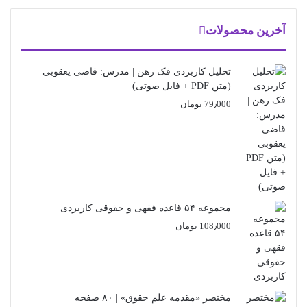
آخرین محصولات
تحلیل کاربردی فک رهن | مدرس: قاضی یعقوبی
(متن PDF + فایل صوتی)
79٫000
تومان
مجموعه ۵۴ قاعده فقهی و حقوقی کاربردی
108٫000
تومان
مختصر «مقدمه علم حقوق» | ۸۰ صفحه