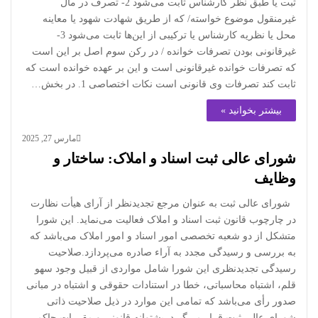
ثبت یا طبق نظر کارشناس ثابت می‌شود 2- تصرف در مال
غیرمنقول موضوع خواسته/ که از طریق شهادت شهود یا معاینه
محل یا نظریه کارشناس یا ترکیبی از این‌ها ثابت می‌شود 3-
غیرقانونی بودن تصرفات خوانده / در رکن سوم اصل بر این است
که تصرفات خوانده غیرقانونی است و این بر عهده خوانده است که
ثابت کند تصرفات وی قانونی است نکات اختصاصی 1. در بخش…
بیشتر بخوانید »
مارس 27, 2025
شورای عالی ثبت اسناد و املاک: ساختار و
وظایف
شورای عالی ثبت به عنوان مرجع تجدیدنظر از آرای هیأت نظارت
در چارچوب قانون ثبت اسناد و املاک فعالیت می‌نماید. این شورا
متشکل از دو شعبه تخصصی امور اسناد و امور املاک می‌باشد که
به بررسی و رسیدگی مجدد به آراء صادره می‌پردازد.صلاحیت
رسیدگی تجدیدنظری این شورا شامل مواردی از قبیل وجود سهو
قلم، اشتباه محاسباتی، خطا در استنادات حقوقی و اشتباه در مبانی
صدور رأی می‌باشد که تمامی این موارد در ذیل صلاحیت ذاتی
شورای عالی ثبت قرار می‌گیرد. پشتوانه قانونی و مقررات حاکم