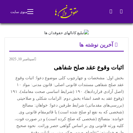
جستجو برای
تغییر پوسته
منوی سایت
آخرین نوشته ها
سپتامبر 10, 2025
اثبات وقوع عقد صلح شفاهی
بخش اول: مشخصات و چهارچوب کلی موضوع دعوا: اثبات وقوع
عقد صلح شفاهی مستندات قانونی اصلی: قانون مدنی: مواد ۱۰
(اصل آزادی قراردادها)، ۱۹۰ (شرایط اساسی صحت معامله)، ۱۹۱
(وقوع عقد به قصد انشاء بخش دوم: الزامات شکلی و صلاحیتی
(بررسی‌های مقدماتی) شرایط طرفین دعوا: خواهان: مصالح
(شخصی که به نفع او صلح شده است) یا قائم‌مقام قانونی وی.
خوانده: متصالح (شخصی که صلح کرده است) و در صورت فوت،
کلیه ورثه قانونی وی بر اساس گواهی حصر وراثت. نحوه صحیح
طرح خواسته: “تقاضای صدور حکم مبنی بر اثبات وقوع…