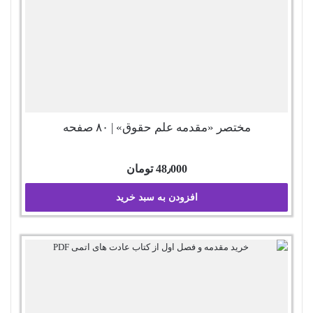
مختصر «مقدمه علم حقوق» | ۸۰ صفحه
48٫000
تومان
افزودن به سبد خرید