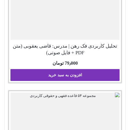
تحلیل کاربردی فک رهن | مدرس: قاضی یعقوبی (متن
PDF + فایل صوتی)
79٫000
تومان
افزودن به سبد خرید