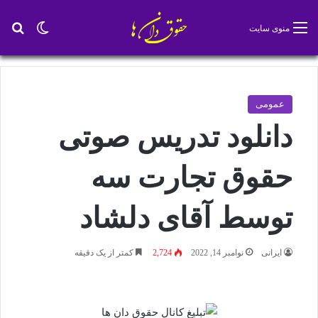
تغییر پو
جس
منوی سایت
عمومی
دانلود تدریس صوتی
حقوق تجارت سه
توسط آقای دلشاد
ایرانی
نوامبر 14, 2022
2,724
کمتر از یک دقیقه