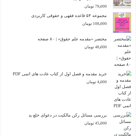
79٫000
تومان
مجموعه ۵۴ قاعده فقهی و حقوقی کاربردی
108٫000
تومان
مختصر «مقدمه علم حقوق» | ۸۰ صفحه
48٫000
تومان
خرید مقدمه و فصل اول از کتاب عادت های اتمی PDF
4٫000
تومان
بررسی مسائل رکن مالکیت در دعوای خلع ید
45٫000
تومان